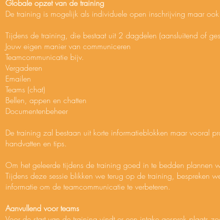
Globale opzet van de training
De training is mogelijk als individuele open inschrijving maar ook
Tijdens de training, die bestaat uit 2 dagdelen (aansluitend of ges
Jouw eigen manier van communiceren
Teamcommunicatie bijv.
Vergaderen
Emailen
Teams (chat)
Bellen, appen en chatten
Documentenbeheer
De training zal bestaan uit korte informatieblokken maar vooral
handvatten en tips.
Om het geleerde tijdens de training goed in te bedden plannen 
Tijdens deze sessie blikken we terug op de training, bespreken w
informatie om de teamcommunicatie te verbeteren.
Aanvullend voor teams
Voor de start van de training vindt er een intake gesprek plaats 